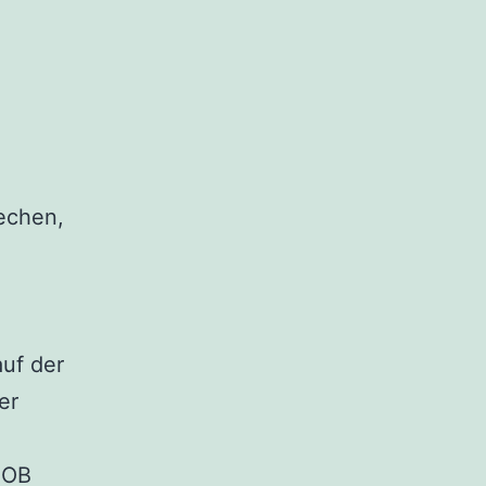
echen,
uf der
er
MOB