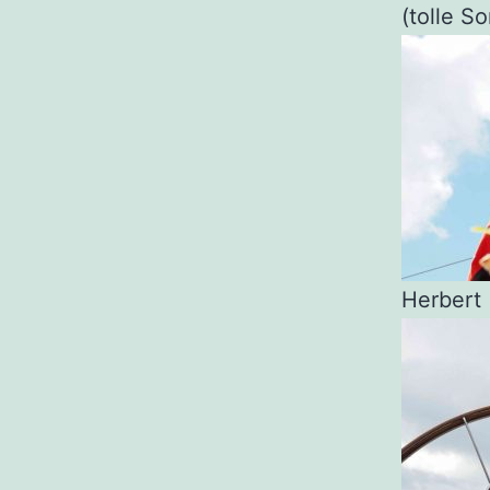
(tolle S
Herbert