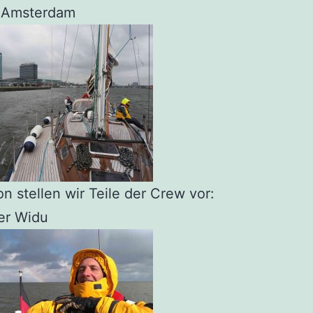
f Amsterdam
n stellen wir Teile der Crew vor:
er Widu