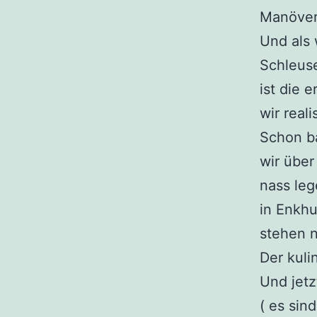
Manöver
Und als 
Schleus
ist die 
wir real
Schon ba
wir über
nass leg
in Enkhu
stehen n
Der kulin
Und jetz
( es sin