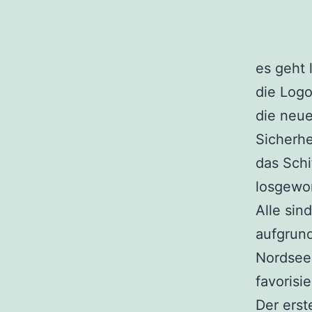
es geht 
die Logo
die neue
Sicherh
das Sch
losgewo
Alle sind
aufgrun
Nordsee 
favorisie
Der erst