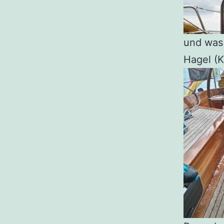
und was 
Hagel (K