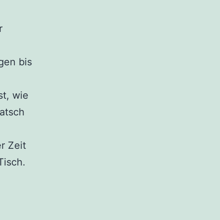
r
gen bis
t, wie
latsch
r Zeit
Tisch.