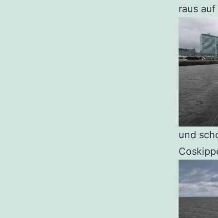
raus au
und scho
Coskipp